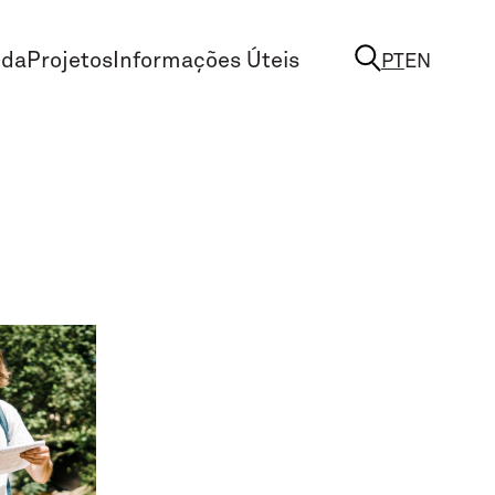
nda
Projetos
Informações Úteis
PT
EN