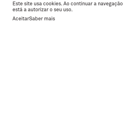
Este site usa cookies. Ao continuar a navegação
está a autorizar o seu uso.
Aceitar
Saber mais
Redes Sociais
Facebook
Instagram
Contactos
circuito@bragamediaarts.com
253 142 200 (chamada para rede